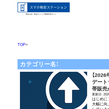
TOP
>
カテゴリー名：
【202
デート
帯販売
更新日: 20
はじめに 
大幅に向