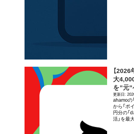
【202
大4,
を”元
更新日: 20
ahamo
から「ポ
円分の「
活」を最大